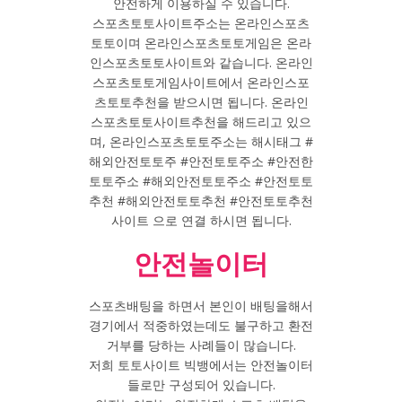
안전하게 이용하실 수 있습니다.
스포츠토토사이트주소는 온라인스포츠
토토이며 온라인스포츠토토게임은 온라
인스포츠토토사이트와 같습니다. 온라인
스포츠토토게임사이트에서 온라인스포
츠토토추천을 받으시면 됩니다. 온라인
스포츠토토사이트추천을 해드리고 있으
며, 온라인스포츠토토주소는 해시태그 #
해외안전토토주 #안전토토주소 #안전한
토토주소 #해외안전토토주소 #안전토토
추천 #해외안전토토추천 #안전토토추천
사이트 으로 연결 하시면 됩니다.
안전놀이터
스포츠배팅을 하면서 본인이 배팅을해서
경기에서 적중하였는데도 불구하고 환전
거부를 당하는 사례들이 많습니다.
저희 토토사이트 빅뱅에서는 안전놀이터
들로만 구성되어 있습니다.