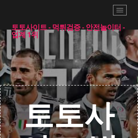
토토사이트 - 먹튀검증 - 안전놀이터 -
업계 1위
토토사