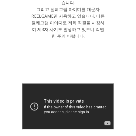
습니다.
그리고 텔레그램 아이디를 대문자
REELGAME만 사용하고 있습니다. 다른
텔레그램 아이디로 저희 직원을 사칭하
여 제3자 사기도 발생하고 있으니 각별
한 주의 바랍니다.