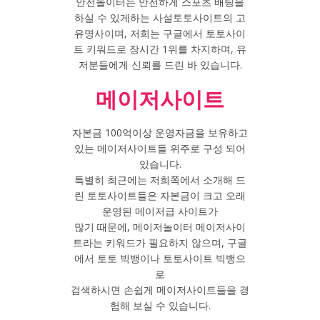
안전놀이터는 안전하게 스포츠 배팅을
하실 수 있게하는 사설토토사이트의 고
유명사이며, 저희는 구글에서 토토사이
트 키워드로 장시간 1위를 차지하며, 유
저분들에게 신뢰를 드린 바 있습니다.
메이저사이트
자본금 100억이상 운영자금을 보유하고
있는 메이저사이트들 위주로 구성 되어
있습니다.
특별히 최근에는 저희쪽에서 소개해 드
린 토토사이트들은 자본금이 크고 오래
운영된 메이저급 사이트가
많기 때문에, 메이저놀이터 메이저사이
트라는 키워드가 필요하지 않으며, 구글
에서 토토 빅뱅이나 토토사이트 빅뱅으
로
검색하시면 손쉽게 메이저사이트들을 경
험해 보실 수 있습니다.