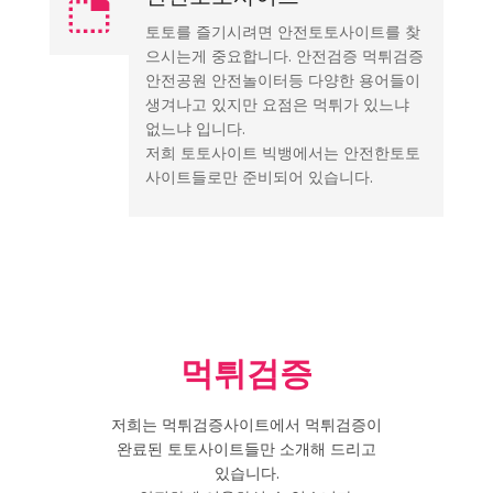
tab_unselected
토토를 즐기시려면 안전토토사이트를 찾
으시는게 중요합니다. 안전검증 먹튀검증
안전공원 안전놀이터등 다양한 용어들이
생겨나고 있지만 요점은 먹튀가 있느냐
없느냐 입니다.
저희 토토사이트 빅뱅에서는 안전한토토
사이트들로만 준비되어 있습니다.
먹튀검증
저희는 먹튀검증사이트에서 먹튀검증이
완료된 토토사이트들만 소개해 드리고
있습니다.