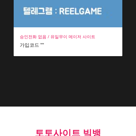
승인전화 없음 / 유일무이 메이저 사이트
가입코드 ""
토토사이트 빅뱅