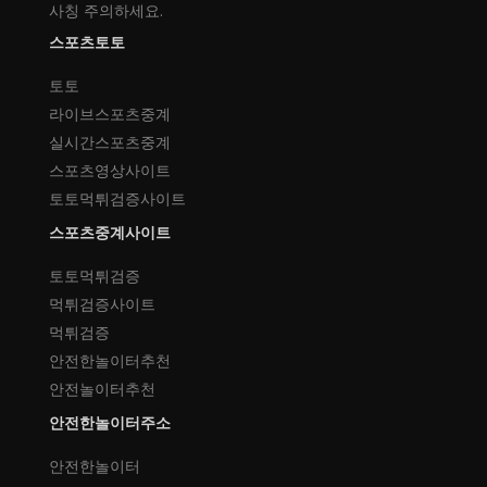
사칭 주의하세요.
스포츠토토
토토
라이브스포츠중계
실시간스포츠중계
스포츠영상사이트
토토먹튀검증사이트
스포츠중계사이트
토토먹튀검증
먹튀검증사이트
먹튀검증
안전한놀이터추천
안전놀이터추천
안전한놀이터주소
안전한놀이터