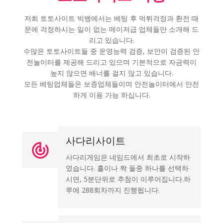
저희 토토사이트 빅뱅에서는 베팅 후 먹튀걱정과 환전 때
문에 걱정하시는 일이 없는 메이저급 업체들만 소개해 드
리고 있습니다.
수많은 토토사이트들 중 운영능력 검증, 보안이 검증된 안
전놀이터를 제공해 드리고 있으며 기본적으로 자금력이
높지 않으면 배너를 걸지 않고 있습니다.
모든 베팅업체들은 보증업체들이며 안전놀이터에서 안전
하게 이용 가능 하십니다.
사다리사이트
track_changes
사다리게임은 네임드에서 최초로 시작하
였습니다. 홀이나 짝 둘중 하나를 선택하
시면, 5분단위로 추첨이 이루어집니다.하
루에 288회차까지 진행됩니다.