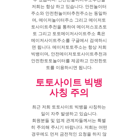
저희는 항상 하고 있습니다. 안전놀이터
주소와 안전한놀이터추천주소는 동일하
며, 메이저놀이터주소 그리고 메이저토
토사이트추천을 통하여 메이저스포츠토
토 그리고 토토메이저사이트주소 혹은
메이저사이트주소를 구글에서 검색하시
면 됩니다. 메이저토토주소는 항상 저희
빅뱅이며, 안전메이저토토사이트추천과
안전한토토놀이터를 제공하고 안전한토
토를 이용하시면 됩니다.
토토사이트 빅뱅
사칭 주의
최근 저희 토토사이트 빅뱅을 사칭하는
일이 자주 발생하고 있습니다.
회원분들 및 업계 관계자들께서는 특별
히 주의해 주시기 바랍니다. 저희는 어떤
경우에도 먼저 금전적인 요청을 하지 않