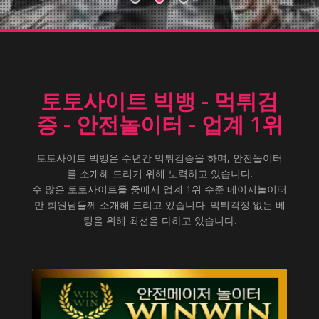
토토사이트 빅뱅 - 먹튀검
증 - 안전놀이터 - 업계 1위
토토사이트 빅뱅은 수년간 먹튀검증을 하며, 안전놀이터
를 소개해 드리기 위해 노력하고 있습니다.
수 많은 토토사이트들 중에서 업계 1위 수준 메이저놀이터
만 회원님들께 소개해 드리고 있습니다. 먹튀걱정 없는 베
팅을 위해 최선을 다하고 있습니다.