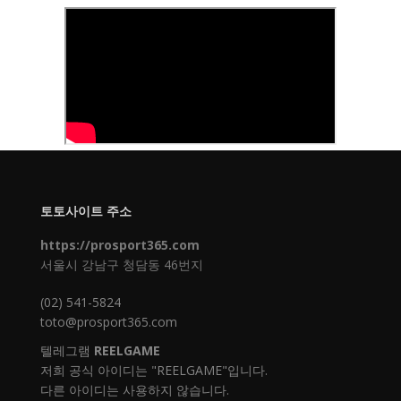
토토사이트 주소
https://prosport365.com
서울시 강남구 청담동 46번지
(02) 541-5824
toto@prosport365.com
텔레그램
REELGAME
저희 공식 아이디는 "REELGAME"입니다.
다른 아이디는 사용하지 않습니다.